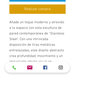
Realizar compra
Añade un toque moderno y atrevido
a tu espacio con esta escultura de
pared contemporánea de "Stainless
Steel". Con una intrincada
disposición de tiras metálicas
entrelazadas, este diseño abstracto
crea profundidad, movimiento y un
impactante efecto visual en
cualquier pared.
El acabado de "Stainless
Steel" refleja la luz de forma
exquisita, realzando la presencia
escultórica de la obra.
Perfecta para salas de estar,