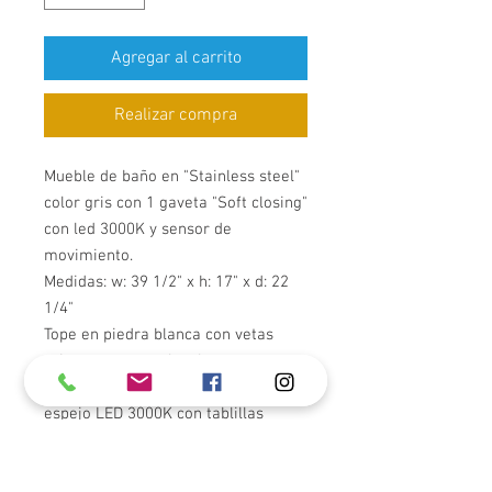
Agregar al carrito
Realizar compra
Mueble de baño en "Stainless steel"
color gris con 1 gaveta "Soft closing"
con led 3000K y sensor de
movimiento.
Medidas: w: 39 1/2" x h: 17" x d: 22
1/4"
Tope en piedra blanca con vetas
grises suave con lavabo
integrado en cerámica. Incluye
espejo LED 3000K con tablillas
integrado y "Defogger", mezcladora
(JBT-TLX5916CH) y pop-up ch con