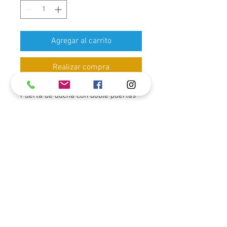
Agregar al carrito
Realizar compra
Puerta de ducha con doble puertas
corredizas en cristal "Clear",
agarraderas y marco en "Stainless
steel" 304 de color negro. Cristal
templado de 10mm (3/8) de grosor
(60" x 77").
Para poder apreciarlo físicamente,
porfavor visítenos a nuestras
tiendas de JM Decor.