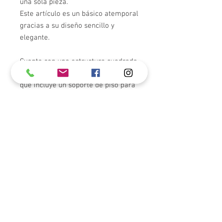
una sola pieza.
Este artículo es un básico atemporal
gracias a su diseño sencillo y
elegante.
Cuenta con una estructura cuadrada
en metal cromado o negro mate,
que incluye un soporte de piso para
el papel higiénico y un cepillo de
inodoro, también con diseño
cuadrado.
Todos los accesorios de baño
"PRIELE" de JM Decor están
fabricados en laton (Brass) o
"Stainless Steel". No se oxidan,
deslustran ni cambian de color. Son
importados y seleccionados por sus
diseños modernos y materiales