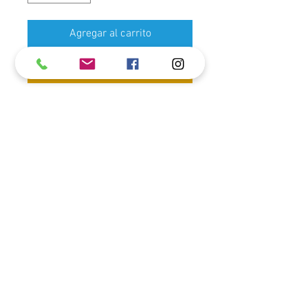
Agregar al carrito
Realizar compra
GALA está disponible en
policarbonato transparente, se
fabrica mediante un único molde de
inyección, resistiendo hasta 300lbs.
Es estable y resistente, a prueba de
golpes y resistente a las
inclemencias del tiempo.
Información
Apto para uso en interiores y
exteriores
Acrílico resistente