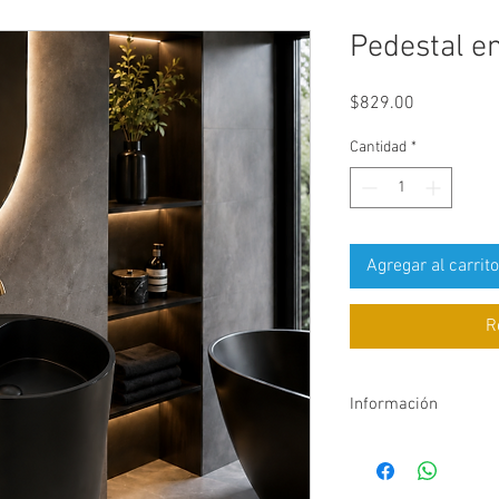
Pedestal e
Precio
$829.00
Cantidad
*
Agregar al carrito
R
Información
Medidas: Dia: 17 5/8
No incluye mezclad