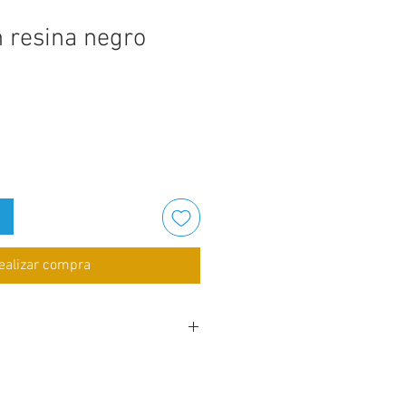
n resina negro
ealizar compra
" x Alto: 35 1/2"
ora y pop up.