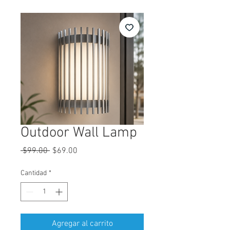
Outdoor Wall Lamp
Precio
Precio
 $99.00 
$69.00
de
oferta
Cantidad
*
Agregar al carrito