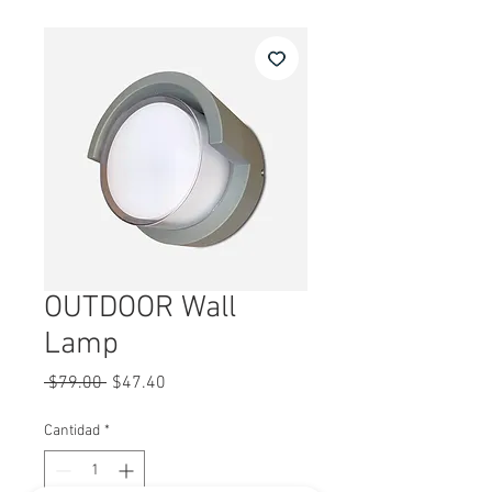
OUTDOOR Wall
Lamp
Precio
Precio
 $79.00 
$47.40
de
oferta
Cantidad
*