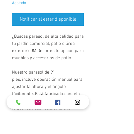
Agotado
Notificar al estar disponible
¿Buscas parasol de alta calidad para
tu jardín comercial, patio o área
exterior? JM Decor es tu opción para
muebles y accesorios de patio.
Nuestro parasol de 9'
pies, incluye operación manual para
ajustar la altura y el ángulo
fácilmente. Está fabricado con tela
de poliéster y recubrimiento de PU,
lo que los hace resistente a la
oxidación y preparado para soportar
diferentes condiciones climáticas.