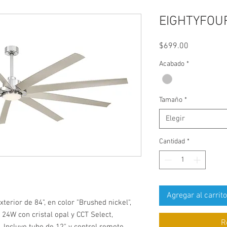
EIGHTYFOUR
Precio
$699.00
Acabado
*
Tamaño
*
Elegir
Cantidad
*
Agregar al carrito
xterior de 84", en color "Brushed nickel",
24W con cristal opal y CCT Select,
R