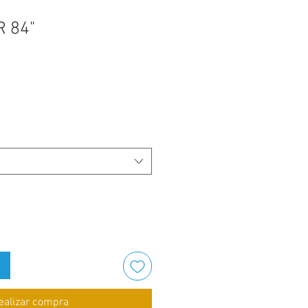
 84"
ealizar compra