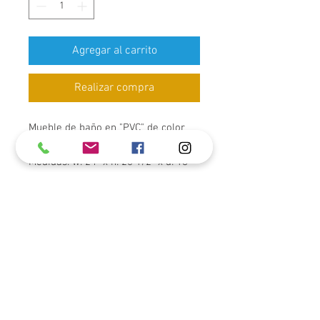
Agregar al carrito
Realizar compra
Mueble de baño en "PVC" de color
blanco con 2 gavetas "Soft Closing".
Medidas: w: 24" x h: 20 1/2" x d: 18
1/2"
Tope con lavabo integrado en
cerámica.
Incluye espejo (no iluminado),
medidas" W: 23 3/4" x H: 23 1/2"
Incluye mezcladora redonda
cromada (TLX5916A) y pop-up con
overflow en cromada para
combinar.