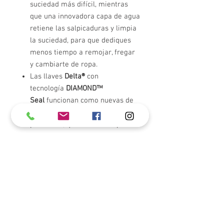
suciedad más difícil, mientras
que una innovadora capa de agua
retiene las salpicaduras y limpia
la suciedad, para que dediques
menos tiempo a remojar, fregar
y cambiarte de ropa.
Las llaves
Delta®
con
tecnología
DIAMOND™
Seal
funcionan como nuevas de
por vida gracias a su diseño
patentado, que reduce los puntos
de fuga, facilita la instalación y
dura el doble que el estándar de
la industria.
Las llaves de cocina con
orificios
Touch-Clean®
te
permiten eliminar fácilmente la
acumulación de calcio y sarro
con solo pasar el dedo.