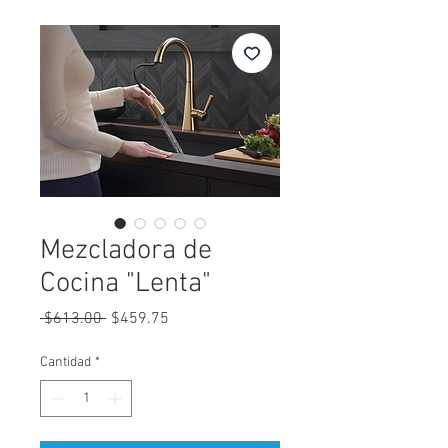
Mezcladora de
Cocina "Lenta"
Precio
Precio
 $613.00 
$459.75
de
oferta
Cantidad
*