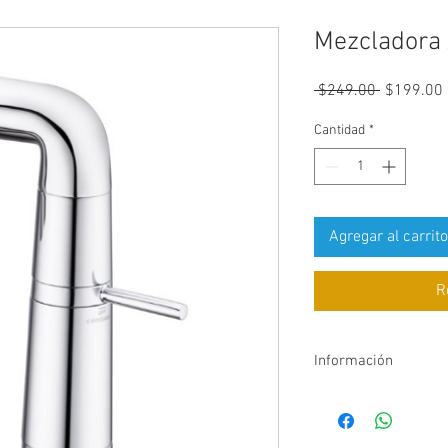
Mezcladora 
Precio
 $249.00 
$199.00
Cantidad
*
Agregar al carrito
R
Información
Fabricado en latón
fiabilidad.
Medidas: W: 2" x H: 1