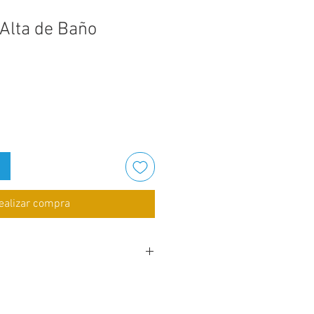
Alta de Baño
Precio
de
oferta
ealizar compra
 macizo para mayor durabilidad y
2" x d: 4.75"