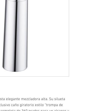
Apto para montaje e
Garantía de 1 año c
esta elegante mezcladora alta. Su silueta
lusivo caño giratorio estilo "trompa de