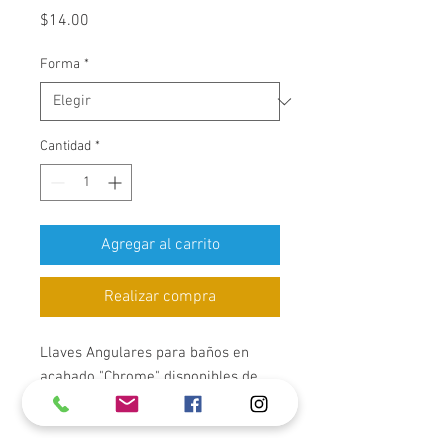
Precio
$14.00
Forma
*
Cantidad
*
Agregar al carrito
Realizar compra
Llaves Angulares para baños en
acabado "Chrome" disponibles de
manera Macho ó Hembra.