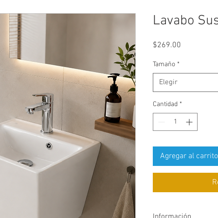
Lavabo Su
Precio
$269.00
Tamaño
*
Elegir
Cantidad
*
Agregar al carrito
R
Información