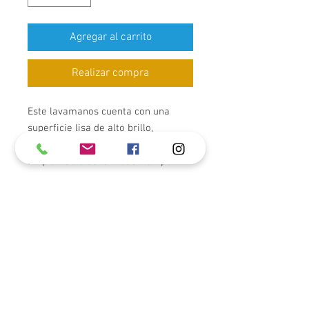
Agregar al carrito
Realizar compra
Este lavamanos cuenta con una
superficie lisa de alto brillo,
resistente a rayones y fácil de
limpiar. Su diseño moderno tipo
“above-counter” crea un punto focal
elegante, ofreciendo una estética
minimalista que encaja
perfectamente en cualquier hogar
contemporáneo, spa o suite de
hotel.
Para poder apreciarlo físicamente,