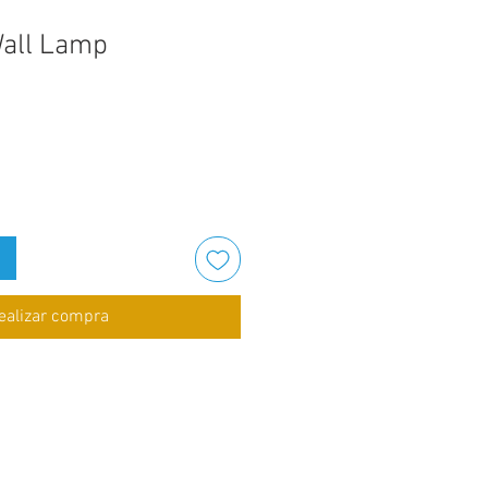
all Lamp
ecio
e
erta
ealizar compra