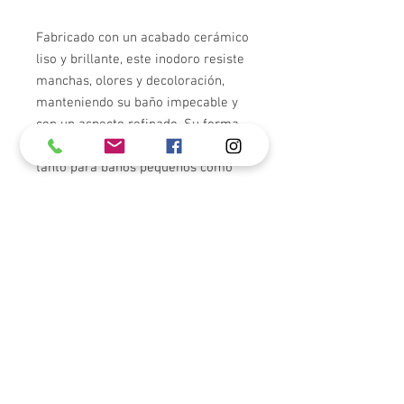
Fabricado con un acabado cerámico
liso y brillante, este inodoro resiste
manchas, olores y decoloración,
manteniendo su baño impecable y
con un aspecto refinado. Su forma
compacta y estilizada lo hace ideal
tanto para baños pequeños como
grandes, añadiendo un toque de lujo
sin recargar el espacio.
Diseñado para un rendimiento
óptimo, cuenta con un eficiente
sistema de descarga que garantiza
una limpieza potente a la vez que
ahorra agua, perfecto para hogares
ecológicos y estilos de vida
modernos.