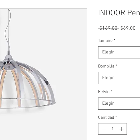
INDOOR Pen
Precio
Pr
 $169.00 
$69.00
d
of
Tamaño
*
Elegir
Bombilla
*
Elegir
Kelvin
*
Elegir
Cantidad
*