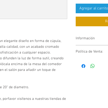
Agregar al carrito
R
Información
n elegante diseño en forma de cúpula,
 alta calidad, con un acabado cromado
Bombilla: LED Inte
Política de Venta:
ofisticación a cualquier espacio.
Watts: 25W / 29W
Lumens: 625lm / 8
o difunden la luz de forma sutil, creando
Artículos en "SALE" so
Dimmable: Si
Colócala encima de la mesa del comedor
devolución
Kelvin: 3000K
en el salón para añadir un toque de
Color: Chrome
Altura de cables: 11
Garantía de 6 mese
de 20" de diametro.
, porfavor visítenos a nuestras tiendas de