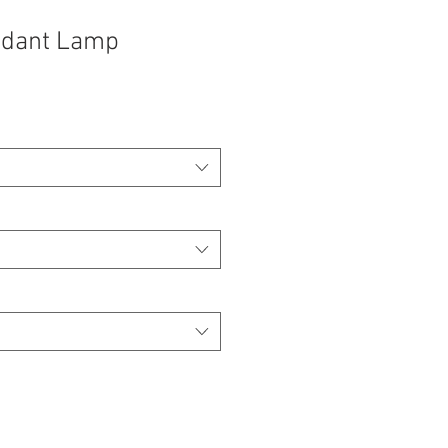
dant Lamp
ecio
e
erta