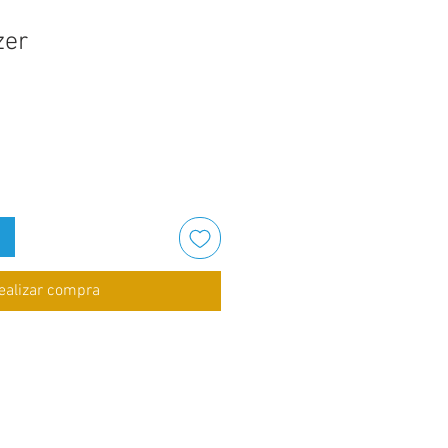
zer
ealizar compra