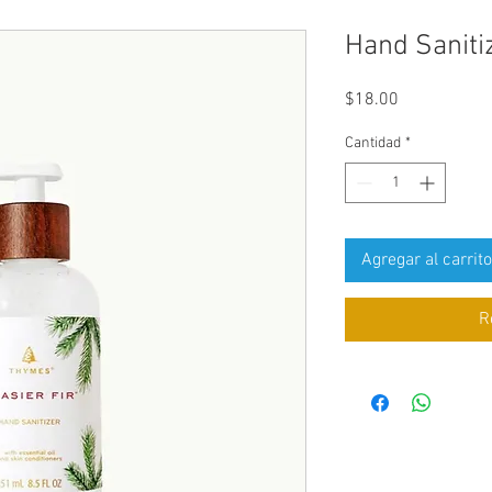
Hand Saniti
Precio
$18.00
Cantidad
*
Agregar al carrito
R