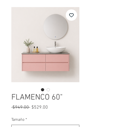
FLAMENCO 60"
Precio
Precio
 $949.00 
$529.00
de
oferta
Tamaño
*