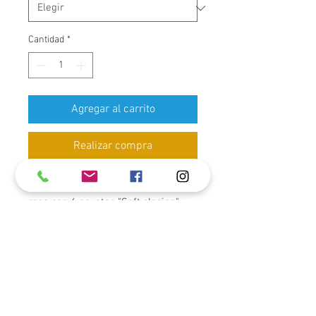
Cantidad
*
Agregar al carrito
Realizar compra
Mueble de baño en "PVC" color
rosa con 4 gavetas "Soft closing".
Medidas: w: 59 1/4" x h: 22" x d: 20".
Tope en piedra pizarra gris con
vetas y lavabo en cerámica ovalada
en color blanco.
Incluye espejo redondo LED
5000K ,medidas: Dia: 36"