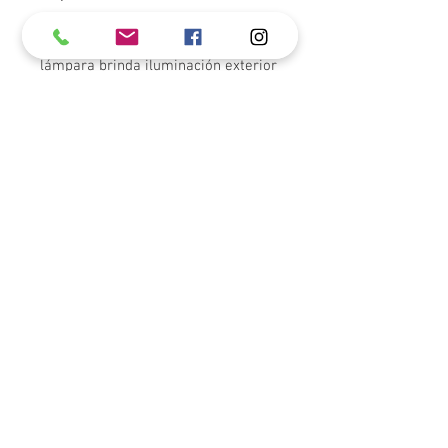
Al funcionar con energía solar, esta
lámpara brinda iluminación exterior
conveniente sin necesidad de
instalaciones eléctricas
complicadas, convirtiéndola en una
opción eficiente y fácil de usar para
hogares modernos. Su diseño
minimalista combina perfectamente
con arquitectura contemporánea,
mientras que su construcción
resistente para exteriores la hace
ideal para el uso diario.
Para poder apreciarlo físicamente,
por favor visítenos a nuestras
tiendas de JM Decor.