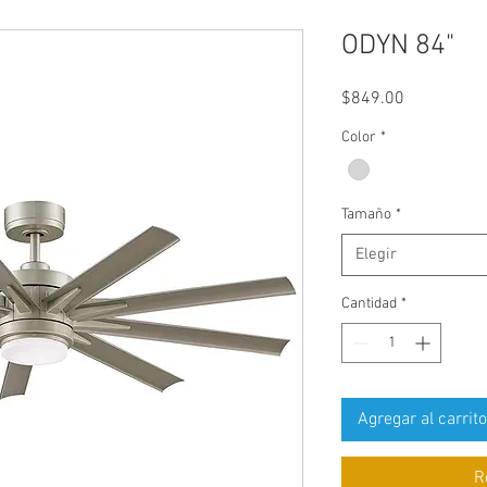
ODYN 84"
Precio
$849.00
Color
*
Tamaño
*
Elegir
Cantidad
*
Agregar al carrito
R