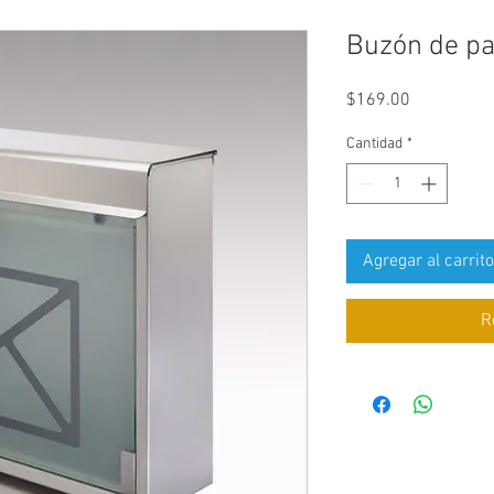
Buzón de p
Precio
$169.00
Cantidad
*
Agregar al carrito
R