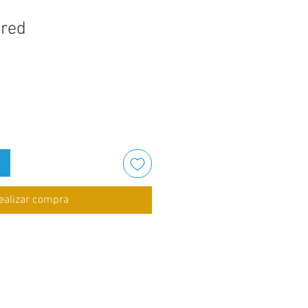
ared
ealizar compra