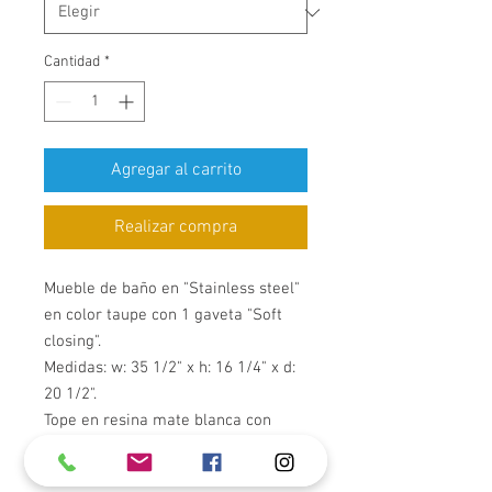
Cantidad
*
Agregar al carrito
Realizar compra
Mueble de baño en "Stainless steel"
en color taupe con 1 gaveta "Soft
closing".
Medidas: w: 35 1/2" x h: 16 1/4" x d:
20 1/2".
Tope en resina mate blanca con
lavabo integrado.
Incluye espejo LED 5000K,