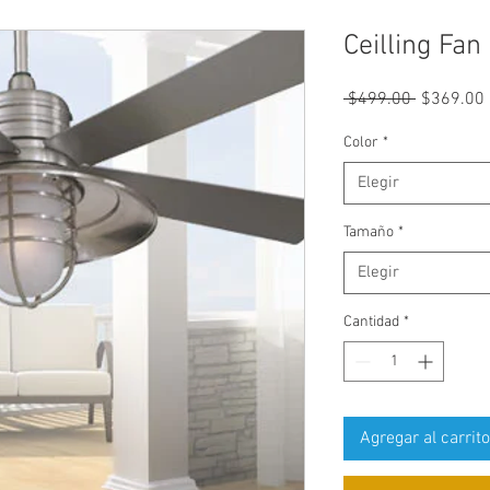
Ceilling Fan
Precio
 $499.00 
$369.00
Color
*
Elegir
Tamaño
*
Elegir
Cantidad
*
Agregar al carrito